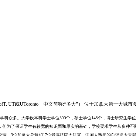
to，简称:UofT, UT或UToronto；中文简称:“多大”） 位于加
众多。大学设本科学士学位300个，硕士学位148个，博士研究生学位
，但为了保证学生有较宽的知识面和厚实的基础，学校要求学生从多种不
大总理，3位加拿大总督和17位最高法院大法官。中国人熟悉的白求恩大