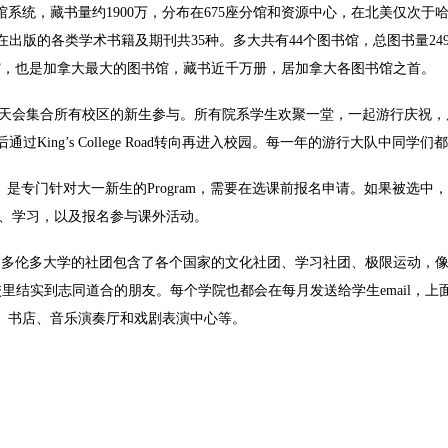
量约1900万，分布在675座分馆和资源中心，在北美仅次于哈佛大学和耶鲁大学
出版的各类学术书籍及期刊共35种。多大共有44个图书馆，总图书量2490
馆，也是加拿大最大的图书馆，藏书近千万册，居加拿大各图书馆之首。
。活动当天会集合所有校区的新生参与。所有院系学生欢聚一堂，一起游行庆祝，
ge Street，最后通过King’s College Road转向再进入校园。每一年的游行
g Community）是专门针对大一新生的Program，需要在选课前报名申请
考试、学习，以及报名参与课外活动。
的社团参与。多伦多大学的社团包含了各个国家的文化社团、学习社团、极限运
校里结实到志同道合的朋友。每个学院也都会在每月发送给学生email
、书店、音乐演奏厅和戏剧表演中心等。