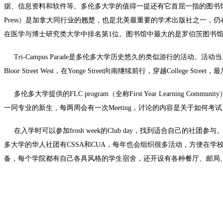
据、信息资料和软件等。多伦多大学的值得一提还有它首屈一指的图书馆系统，藏书
Press）是加拿大同行业的翘楚，也是北美最重要的学术出版社之一，仍在
在医学与博士研究类大学中排名第1位。图书馆中最大的是罗伯茨图书
Tri-Campus Parade是多伦多大学历史悠久的类似游行的活动
Bloor Street West，在Yonge Street向南继续前行，穿越Colle
多伦多大学提供的FLC program（全称First Year Learnin
一同专业的新生，每两周会有一次Meeting，讨论的内容是关于如何
在入学时可以参加frosh week的Club day，找到适合自己
多大学的华人社团有CSSA和CUA，每年也会组织很多活动，方便在学
备，每个学院都有自己各具风格的学生宿舍，还开设有各种餐厅、邮局