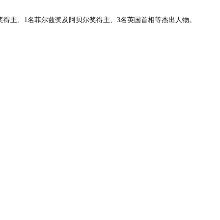
奖得主、1名菲尔兹奖及阿贝尔奖得主、3名英国首相等杰出人物。