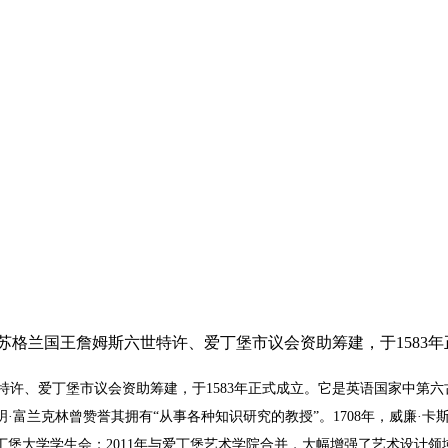
苏格兰国王詹姆斯六世特许、爱丁堡市议会资助筹建，于1583
特许、爱丁堡市议会资助筹建，于1583年正式成立。它是英语国家中第
·富兰克林曾赞誉其拥有“从事各种知识研究的教授”。1708年，威廉·卡
堡大学学生会；2011年与爱丁堡艺术学院合并，大幅增强了艺术设计领域