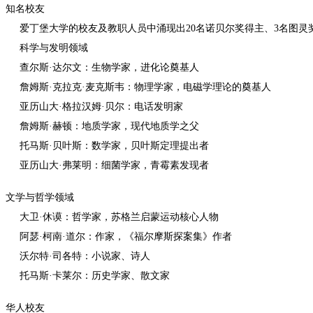
知名校友
爱丁堡大学的校友及教职人员中涌现出20名诺贝尔奖得主、3名图灵
科学与发明领域
查尔斯·达尔文：生物学家，进化论奠基人
詹姆斯·克拉克·麦克斯韦：物理学家，电磁学理论的奠基人
亚历山大·格拉汉姆·贝尔：电话发明家
詹姆斯·赫顿：地质学家，现代地质学之父
托马斯·贝叶斯：数学家，贝叶斯定理提出者
亚历山大·弗莱明：细菌学家，青霉素发现者
文学与哲学领域
大卫·休谟：哲学家，苏格兰启蒙运动核心人物
阿瑟·柯南·道尔：作家，《福尔摩斯探案集》作者
沃尔特·司各特：小说家、诗人
托马斯·卡莱尔：历史学家、散文家
华人校友