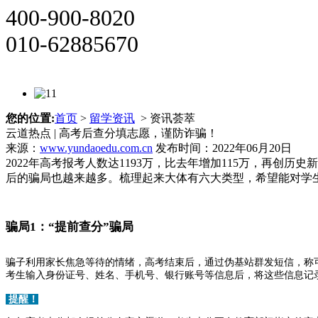
400-900-8020
010-62885670
您的位置:
首页
>
留学资讯
> 资讯荟萃
云道热点 | 高考后查分填志愿，谨防诈骗！
来源：
www.yundaoedu.com.cn
发布时间：2022年06月20日
2022年高考报考人数达1193万，比去年增加115万，再
后的骗局也越来越多。梳理起来大体有六大类型，希望能对学
骗局1：“提前查分”骗局
骗子利用家长焦急等待的情绪，高考结束后，通过伪基站群发短信，称
考生输入身份证号、姓名、手机号、银行账号等信息后，将这些信息记
提醒！